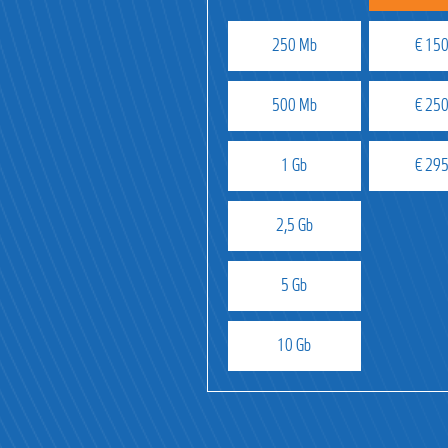
250 Mb
€ 150
500 Mb
€ 250
1 Gb
€ 295
2,5 Gb
5 Gb
10 Gb