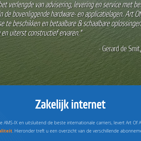
erbinding kan mijn bedrijf Social Blue niet functioneren!
an onze internetverbinding. Dankzij de uitstekende oploss
rouwbare internetverbinding."
Zakelijk internet
 AMS-IX en uitsluitend de beste internationale carriers, levert Art O
liteit
. Hieronder treft u een overzicht van de verschillende abonnem