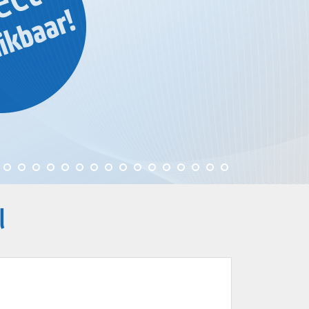
De Veken
l