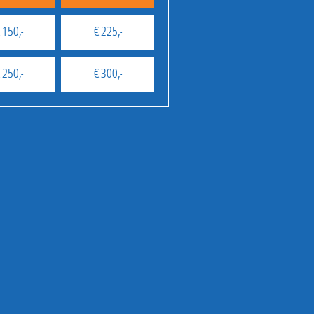
 150,-
€ 225,-
 250,-
€ 300,-