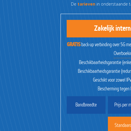
De
tarieven
in onderstaande t
Zakelijk inte
GRATIS
back-up verbinding over 5G me
Overboeki
Beschikbaarheidsgarantie (enk
Beschikbaarheidsgarantie (red
Geschikt voor zowel IPv
Bescherming tegen 
Bandbreedte
Prijs per
Standaar