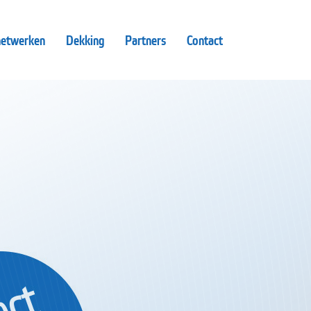
netwerken
Dekking
Partners
Contact
ed nieuws!
luitkosten op