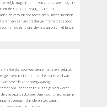
ntrekkelijk mogelijk te maken voor zoveel mogelijk
en en de constante vraag naar meer
ties en verouderde technieken. Initieel hebben
iteren van een grootschalige internetcapaciteit.
n op. Inmiddels is ons dekkingsgebied niet langer
aantrekkelijke voorwaarden en tarieven, gebruik
ard geleverd met bandbreedtes variërend van
 zowel geschikt voor hoogwaardige
ternet om. Ieder aan te sluiten gebied wordt
de glasvezelbackbone. Daardoor is het mogelijk
antie. Bovendien stimuleren we, vanuit
kkeld zonder winstoogmerk.