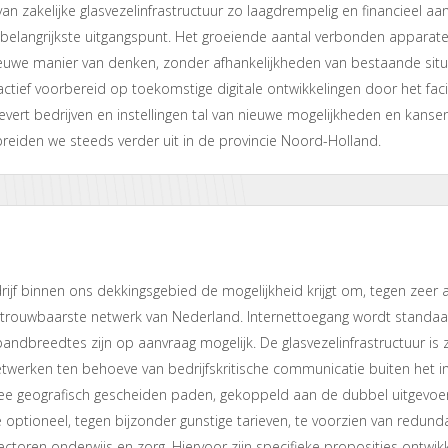
an zakelijke glasvezelinfrastructuur zo laagdrempelig en financieel aa
 belangrijkste uitgangspunt. Het groeiende aantal verbonden apparat
uwe manier van denken, zonder afhankelijkheden van bestaande situa
actief voorbereid op toekomstige digitale ontwikkelingen door het facil
levert bedrijven en instellingen tal van nieuwe mogelijkheden en kanse
breiden we steeds verder uit in de provincie Noord-Holland.
rijf binnen ons dekkingsgebied de mogelijkheid krijgt om, tegen zeer 
etrouwbaarste netwerk van Nederland. Internettoegang wordt standa
andbreedtes zijn op aanvraag mogelijk. De glasvezelinfrastructuur is
etwerken ten behoeve van bedrijfskritische communicatie buiten het in
ee geografisch gescheiden paden, gekoppeld aan de dubbel uitgevoer
e optioneel, tegen bijzonder gunstige tarieven, te voorzien van redund
ctoren onderwijs en zorg. Hiervoor zijn specifieke proposities ontwi