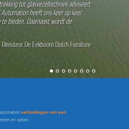
 Ons complete bedrijf werkt in de cloud.
ingen van Art Of Automation, zijn wij
– Tim Roemer, CEO Social Blue
f Automation
verbindingen van een
enten en opties: