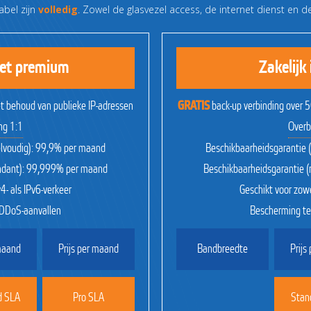
abel zijn
volledig
. Zowel de glasvezel access, de internet dienst en 
rnet premium
Zakelijk 
t behoud van publieke IP-adressen
GRATIS
back-up verbinding over 
ng 1:1
Overb
elvoudig): 99,9% per maand
Beschikbaarheidsgarantie 
undant): 99,999% per maand
Beschikbaarheidsgarantie 
4- als IPv6-verkeer
Geschikt voor zowe
DDoS-aanvallen
Bescherming t
 maand
Prijs per maand
Bandbreedte
Prijs
d SLA
Pro SLA
Stan