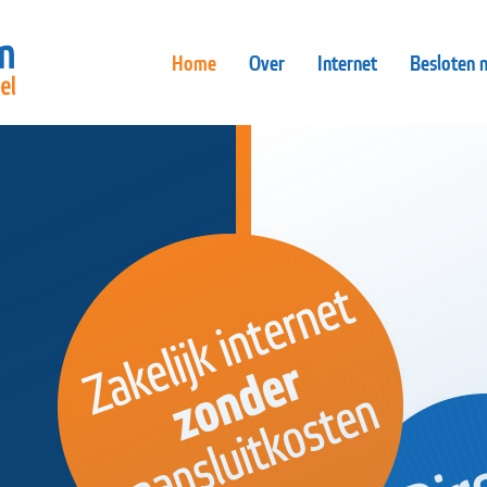
Home
Over
Internet
Besloten 
Go
ijdelijk geen aans