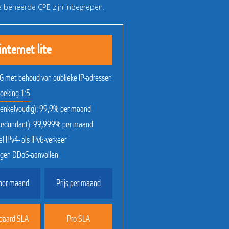
de beheerde CPE zijn inbegrepen.
internet lite
5G met behoud van publieke IP-adressen
oeking 1:5
(enkelvoudig): 99,9% per maand
(redundant): 99,999% per maand
l IPv4- als IPv6-verkeer
egen DDoS-aanvallen
 per maand
Prijs per maand
daard SLA
Pro SLA