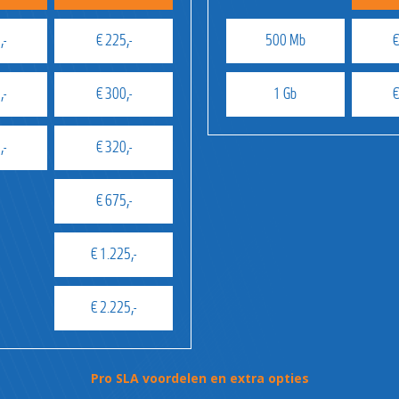
,-
€ 225,-
500 Mb
€
,-
€ 300,-
1 Gb
€
,-
€ 320,-
€ 675,-
€ 1.225,-
€ 2.225,-
Pro SLA voordelen en extra opties